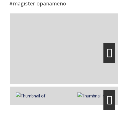
#magisteriopanameño
Next
Next